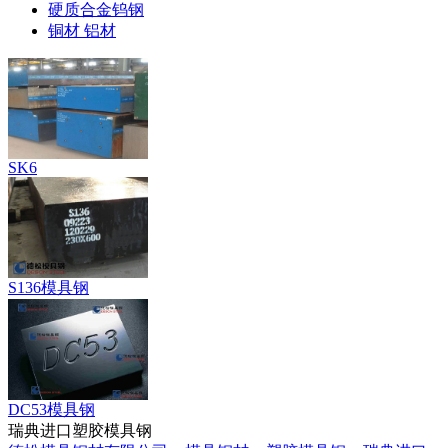
硬质合金钨钢
铜材 铝材
SK6
S136模具钢
DC53模具钢
瑞典进口塑胶模具钢