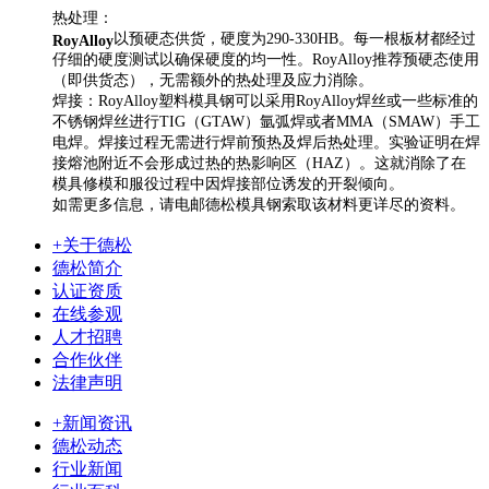
热处理：
以预硬态供货，硬度为290-330HB。每一根板材都经过
RoyAlloy
仔细的硬度测试以确保硬度的均一性。RoyAlloy推荐预硬态使用
（即供货态），无需额外的热处理及应力消除。
焊接：RoyAlloy塑料模具钢可以采用RoyAlloy焊丝或一些标准的
不锈钢焊丝进行TIG（GTAW）氩弧焊或者MMA（SMAW）手工
电焊。焊接过程无需进行焊前预热及焊后热处理。实验证明在焊
接熔池附近不会形成过热的热影响区（HAZ）。这就消除了在
模具修模和服役过程中因焊接部位诱发的开裂倾向。
如需更多信息，请电邮德松模具钢索取该材料更详尽的资料。
+关于德松
德松简介
认证资质
在线参观
人才招聘
合作伙伴
法律声明
+新闻资讯
德松动态
行业新闻