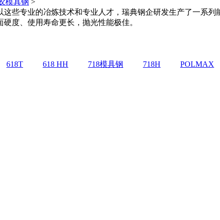
胶模具钢
>
以这些专业的冶炼技术和专业人才，瑞典钢企研发生产了一系列
面硬度、使用寿命更长，抛光性能极佳。
618T
618 HH
718模具钢
718H
POLMAX