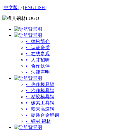
[中文版]
·
[ENGLISH]
• 德松简介
• 认证资质
• 在线参观
• 人才招聘
• 合作伙伴
• 法律声明
• 热作模具钢
• 冷作模具钢
• 塑胶模具钢
• 碳素工具钢
• 粉末高速钢
• 硬质合金钨钢
• 铜材 铝材