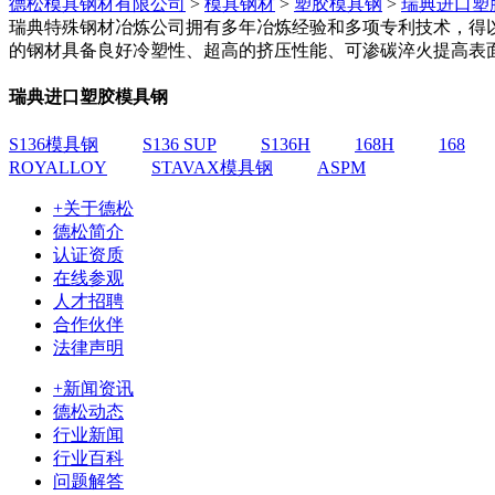
德松模具钢材有限公司
>
模具钢材
>
塑胶模具钢
>
瑞典进口塑
瑞典特殊钢材冶炼公司拥有多年冶炼经验和多项专利技术，得
的钢材具备良好冷塑性、超高的挤压性能、可渗碳淬火提高表
瑞典进口塑胶模具钢
S136模具钢
S136 SUP
S136H
168H
168
ROYALLOY
STAVAX模具钢
ASPM
+关于德松
德松简介
认证资质
在线参观
人才招聘
合作伙伴
法律声明
+新闻资讯
德松动态
行业新闻
行业百科
问题解答