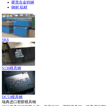
硬质合金钨钢
铜材 铝材
SK6
S136模具钢
DC53模具钢
瑞典进口塑胶模具钢