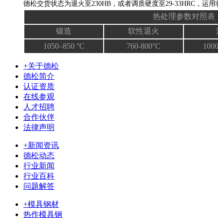
德松交货状态为退火至230HB，或者调质硬度至29-33HRC，运用状态
热处理参数对照表
锻造
软性退火
1050–850 °C
760-800°C
1000
+关于德松
德松简介
认证资质
在线参观
人才招聘
合作伙伴
法律声明
+新闻资讯
德松动态
行业新闻
行业百科
问题解答
+模具钢材
热作模具钢