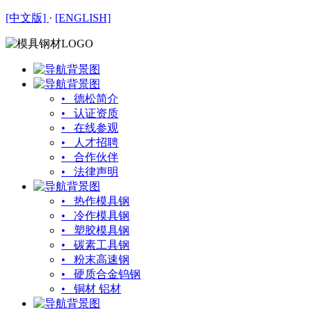
[中文版]
·
[ENGLISH]
• 德松简介
• 认证资质
• 在线参观
• 人才招聘
• 合作伙伴
• 法律声明
• 热作模具钢
• 冷作模具钢
• 塑胶模具钢
• 碳素工具钢
• 粉末高速钢
• 硬质合金钨钢
• 铜材 铝材