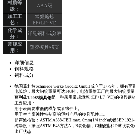
材质等
AAA级
级：
加工工
常规熔炼
艺：
EF+LF+VD
化学成
详见钢料成分表
分：
常规应
塑胶模具/模架
用：
详细信息
钢料规格
钢料成分
德国葛利兹Schmiede werke Gröditz GmbH成立于1
电弧炉，最大钢锭重量可达140吨，电渣重熔工厂的最大钢锭质量
葛利兹
是一种采用常规熔炼 (EF+LF+VD)的
1.2085模具钢
主要应用：
用于表面要求低的模架或者镶件上。
用于生产腐蚀性特别高的塑料产品的模具配件上。
超声波检验：ASTM A388-FBH max. 6mm(1/4 inch)或者SEP 1921
纯净度：按照ASTM E45方法A，B氧化物，C硅酸盐和D球状氧化物各2，或
出厂状态