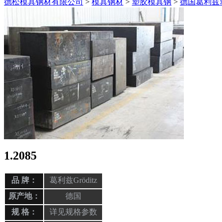
德松模具钢材有限公司
>
模具钢材
>
塑胶模具钢
>
德国葛利兹
1.2085
品 牌：
葛利兹Gröditz
原产地：
德国
规 格：
详见规格参数