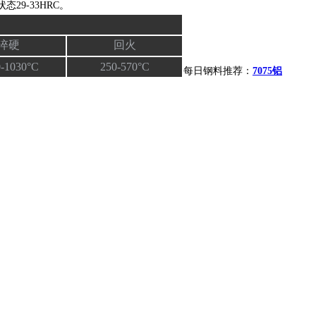
29-33HRC。
淬硬
回火
-1030°C
250-570°C
每日钢料推荐：
7075铝