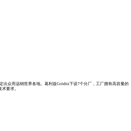
因品质稳定出众而远销世界各地。葛利兹Gröditz下设7个分厂，工厂拥有高容量的
技术要求。