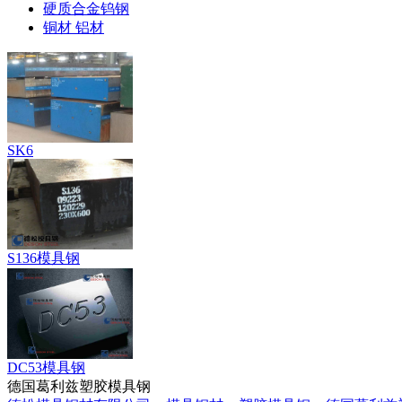
硬质合金钨钢
铜材 铝材
SK6
S136模具钢
DC53模具钢
德国葛利兹塑胶模具钢