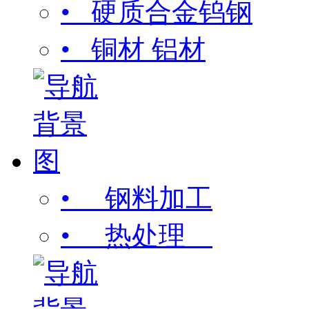
• 硬质合金钨钢
• 铜材 铝材
• 钢料加工
• 热处理