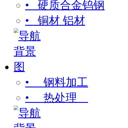
• 硬质合金钨钢
• 铜材 铝材
• 钢料加工
• 热处理