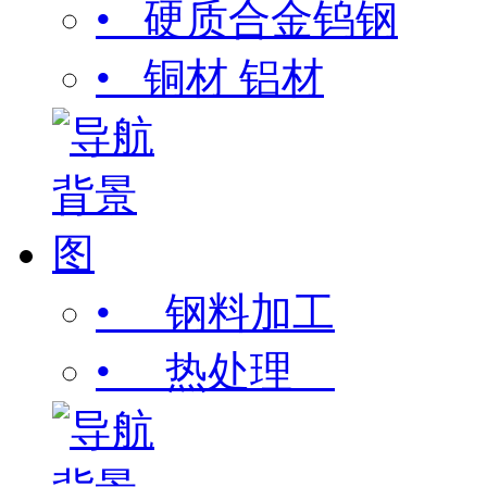
• 硬质合金钨钢
• 铜材 铝材
• 钢料加工
• 热处理