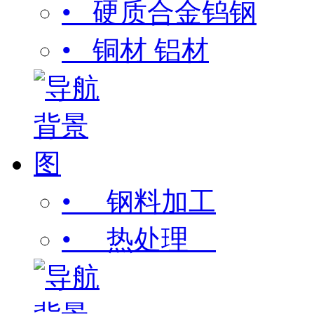
• 硬质合金钨钢
• 铜材 铝材
• 钢料加工
• 热处理