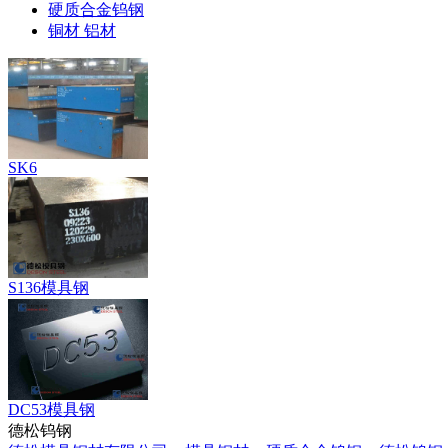
硬质合金钨钢
铜材 铝材
SK6
S136模具钢
DC53模具钢
德松钨钢