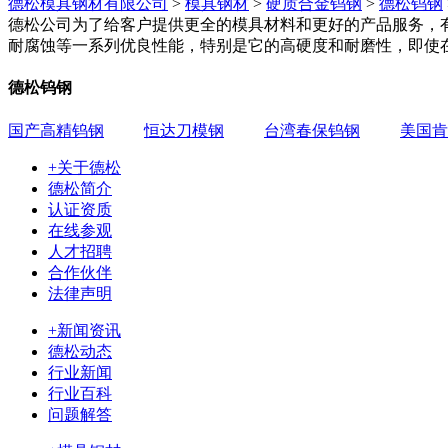
德松模具钢材有限公司
>
模具钢材
>
硬质合金钨钢
>
德松钨钢
德松公司为了给客户提供更全的模具材料和更好的产品服务，
耐腐蚀等一系列优良性能，特别是它的高硬度和耐磨性，即使在5
德松钨钢
国产高精钨钢
恒达刀模钢
台湾春保钨钢
美国肯
+关于德松
德松简介
认证资质
在线参观
人才招聘
合作伙伴
法律声明
+新闻资讯
德松动态
行业新闻
行业百科
问题解答