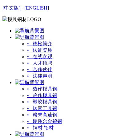
[中文版]
·
[ENGLISH]
• 德松简介
• 认证资质
• 在线参观
• 人才招聘
• 合作伙伴
• 法律声明
• 热作模具钢
• 冷作模具钢
• 塑胶模具钢
• 碳素工具钢
• 粉末高速钢
• 硬质合金钨钢
• 铜材 铝材