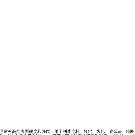
理后有高的表面硬度和强度，用于制造连杆、轧辊、齿轮、扁弹簧、轮圈