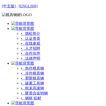
[中文版]
·
[ENGLISH]
• 德松简介
• 认证资质
• 在线参观
• 人才招聘
• 合作伙伴
• 法律声明
• 热作模具钢
• 冷作模具钢
• 塑胶模具钢
• 碳素工具钢
• 粉末高速钢
• 硬质合金钨钢
• 铜材 铝材