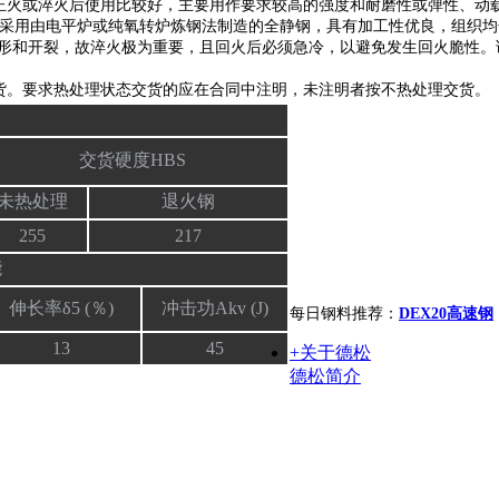
正火或淬火后使用比较好，主要用作要求较高的强度和耐磨性或弹性、动
料是采用由电平炉或纯氧转炉炼钢法制造的全静钢，具有加工性优良，组织
易变形和开裂，故淬火极为重要，且回火后必须急冷，以避免发生回火脆性
货。要求热处理状态交货的应在合同中注明，未注明者按不热处理交货。
交货硬度HBS
未热处理
退火钢
255
217
能
伸长率δ5 (％)
冲击功Akv (J)
每日钢料推荐：
DEX20高速钢
13
45
+关于德松
德松简介