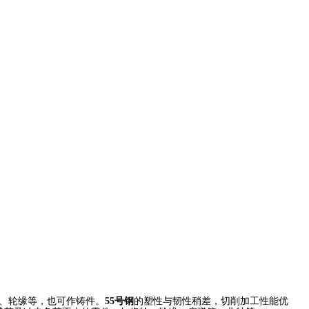
、轮缘等，也可作铸件。
55号钢
的
塑性与韧性稍差，切削加工性能优