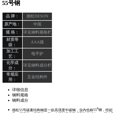
55号钢
品 牌：
德松DESON
原产地：
中国
规 格：
详见钢料规格栏
材质等
AAA级
级：
加工工
电平炉
艺：
化学成
详见钢料成分栏
分：
常规应
五金结构件
用：
详细信息
钢料规格
钢料成分
#
德松55号碳素结构钢是一款高强度中碳钢，业内也称
55
钢，
经处