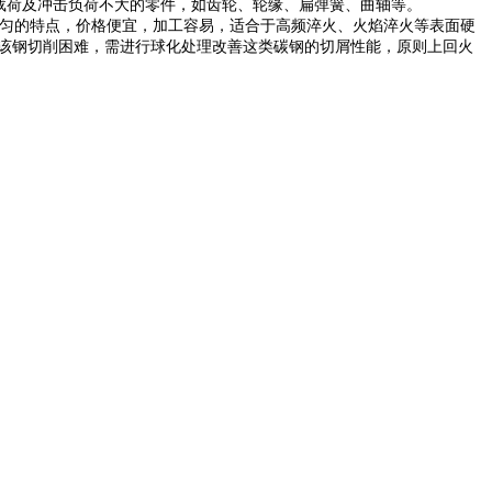
载荷及冲击负荷不大的零件，如齿轮、轮缘、扁弹簧、曲轴等。
均匀的特点，价格便宜，加工容易，适合于高频淬火、火焰淬火等表面硬
。该钢切削困难，需进行球化处理改善这类碳钢的切屑性能，原则上回火