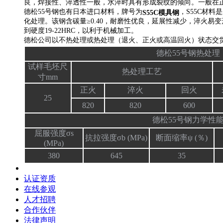
良，焊接性、淬透性一般，水淬时具有形成裂纹的倾向。一般在
德松55号钢也有日本进口材料，牌号为
，S55C材
S55C模具钢
化处理。该钢含碳量≥0.40，耐磨性优良，延展性减少，淬火
到硬度19-22HRC，以利于机械加工。
德松公司以不热处理或热处理（退火、正火或高温回火）状态交
德松55号钢热处理
试样毛坯尺
热处理工艺
寸mm
正火
淬火
回火
25
820
820
600
德松55号钢力学性
屈服强度σs
抗拉强度σb (MPa)
断面缩率ψ (％)
(MPa)
380
645
35
认证资质
在线参观
人才招聘
合作伙伴
法律声明