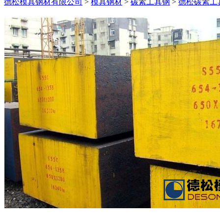
德松模具钢材有限公司
>
模具钢材
>
碳素工具钢
>
德松碳素工