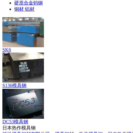
硬质合金钨钢
铜材 铝材
SK6
S136模具钢
DC53模具钢
日本热作模具钢