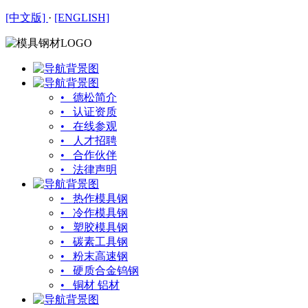
[中文版]
·
[ENGLISH]
• 德松简介
• 认证资质
• 在线参观
• 人才招聘
• 合作伙伴
• 法律声明
• 热作模具钢
• 冷作模具钢
• 塑胶模具钢
• 碳素工具钢
• 粉末高速钢
• 硬质合金钨钢
• 铜材 铝材