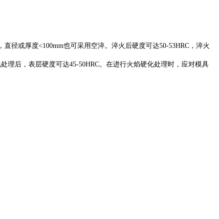
，直径或厚度<100mm也可采用空淬。淬火后硬度可达50-53HRC，淬火
硬化处理后，表层硬度可达45-50HRC。在进行火焰硬化处理时，应对模具