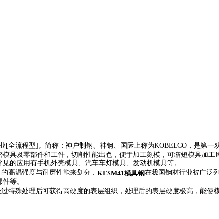
铁企业[全流程型]。简称：神户制钢、神钢、国际上称为KOBELCO，是第一
精密模具及零部件和工件，切削性能出色，便于加工刻模，可缩短模具加
常见的应用有手机外壳模具、汽车车灯模具、发动机模具等。
优良的高温强度与耐磨性能来划分，
在我国钢材行业被广泛
KESM41模具钢
部件等。
的模具经过特殊处理后可获得高硬度的表层组织，处理后的表层硬度极高，能