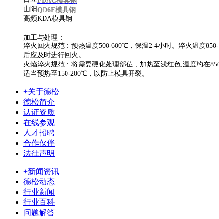
日立
FDAC模具钢
山阳
QD6F模具钢
高频KDA模具钢
加工与处理：
淬火回火规范：预热温度500-600℃，保温2-4小时。淬火温度85
后应及时进行回火。
火焰淬火规范：将需要硬化处理部位，加热至浅红色,温度约在850-
适当预热至150-200℃，以防止模具开裂。
+关于德松
德松简介
认证资质
在线参观
人才招聘
合作伙伴
法律声明
+新闻资讯
德松动态
行业新闻
行业百科
问题解答