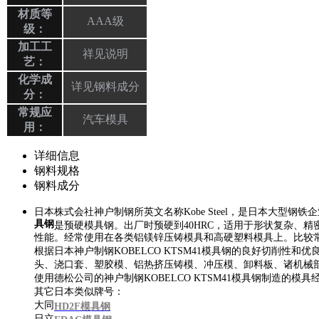
材质等
AAA级
级：
加工工
祥见说明
艺：
化学成
详见钢料成分
分：
常规应
汽车模具
用：
详细信息
钢料规格
钢料成分
日本株式会社神户制钢所英文名称Kobe Steel，是日本大型钢
具钢
是预硬模具钢。出厂时预硬到40HRC，适用于形状复杂、
性能。经常使用在各类铝镁锌压铸模具和高硬塑料模具上。比较
根据日本神户制钢KOBELCO KTSM41模具钢的良好切削性和
头、浇口套、塑胶模、铝热挤压铸模、冲压模、卸料板、诸机械
使用德松公司的神户制钢KOBELCO KTSM41模具钢制造
其它日本类似牌号：
大同
HD2F模具钢