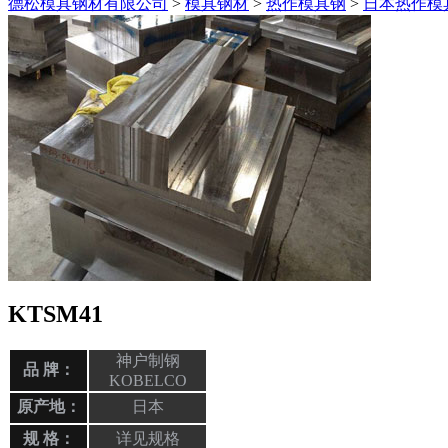
德松模具钢材有限公司
>
模具钢材
>
热作模具钢
>
日本热作模
KTSM41
神户制钢
品 牌：
KOBELCO
原产地：
日本
规 格：
详见规格