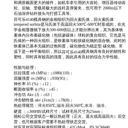
和调质截面更大的锻件，如机车牵引用的大齿轮、增压器传动齿
轮、后轴、受载荷极大的连杆及弹簧夹，也可用于 2000m以下
石油深井钻杆接头与打捞工具等。
芬可乐4140
模具钢的金相组织为回火索氏体，
回火索氏体
tempered sorbite是马氏体于高温回火500℃-600℃时形成的，在光
学金相显微镜下放大500-600倍以上才能分辨出来，其为基体铁
素体内分布着碳化物（包括渗碳体）球粒的复合组织。它也是马
氏体的一种回火组织，是铁素体与粒状碳化物的混合物。此时的
铁素体已基本无碳的过饱和度，碳化物也为稳定型 碳化物。常
温下是一种平衡组织，所以
模具钢具有良好的韧性和
芬可乐4140
塑性，同时具有较高的强度，因此具有良好的综合力学性能。
性能与处理：
抗拉强度 σb (MPa)：≥1080(110)；
屈服强度 σs (MPa)：≥930(95)；
伸长率 δ5 (%)：≥12；
断面收缩率 ψ (%)：≥45；
冲击功 Akv (J)：≥63；
冲击韧性值 αkv (J/cm2)：≥78(8)；
热处理规范：淬火850℃,油冷;回火560℃,水冷、油冷。
硬度 ：≤300HB/试样尺寸：试样毛坯尺寸为25mm；
德松公司交货状态一般以热处理（正火、退火或高温回火）后交
货，也可根据客户需要不热处理状态交货。
对应其对应国际标准组织牌号：42CrMo4，JIS:SCM440，