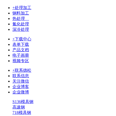
+处理加工
钢料加工
热处理
氮化处理
深冷处理
+下载中心
表单下载
产品文档
电子画册
视频专区
+联系德松
联系信息
关注微信
企业博客
企业微博
S136模具钢
高速钢
718模具钢