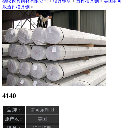
德松模具钢材有限公司
>
模具钢材
>
热作模具钢
>
美国芬可
乐热作模具钢
>
4140
品 牌：
芬可乐Finkl
原产地：
美国