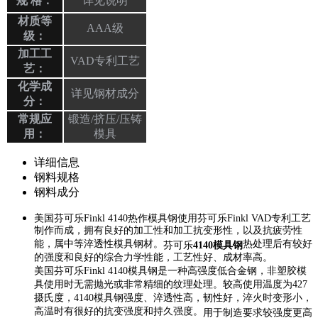
规 格：
详见说明
材质等
AAA级
级：
加工工
VAD专利工艺
艺：
化学成
详见钢材成分
分：
常规应
锻造/挤压/压铸
用：
模具
详细信息
钢料规格
钢料成分
美国芬可乐Finkl 4140热作模具钢使用芬可乐Finkl VAD专利工艺
制作而成，拥有良好的加工性和加工抗变形性，以及抗疲劳性
能，属中等淬透性模具钢材。
热处理后有较好
芬可乐
4140模具钢
的强度和良好的综合力学性能，工艺性好、成材率高。
美国芬可乐Finkl 4140模具钢是一种高强度低合金钢，非塑胶模
具使用时无需抛光或非常精细的纹理处理。较高使用温度为427
摄氏度，4140模具钢强度、淬透性高，韧性好，淬火时变形小，
高温时有很好的抗变强度和持久强度。
用于制造要求较强度更高