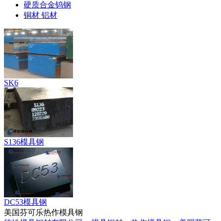
硬质合金钨钢
铜材 铝材
SK6
S136模具钢
DC53模具钢
美国芬可乐热作模具钢