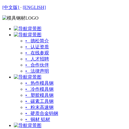
[中文版]
·
[ENGLISH]
• 德松简介
• 认证资质
• 在线参观
• 人才招聘
• 合作伙伴
• 法律声明
• 热作模具钢
• 冷作模具钢
• 塑胶模具钢
• 碳素工具钢
• 粉末高速钢
• 硬质合金钨钢
• 铜材 铝材