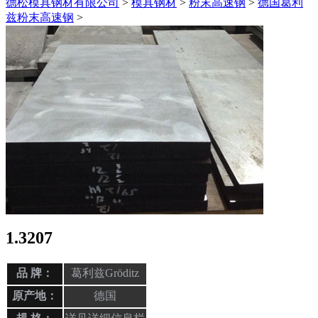
德松模具钢材有限公司
>
模具钢材
>
粉末高速钢
>
德国葛利
兹粉末高速钢
>
1.3207
品 牌：
葛利兹Gröditz
原产地：
德国