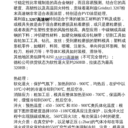
寸稳定性比常规制造的高合金钢好，而且容易预测。结合它的高
硬度、高韧性以及高温回火特性，意味着葛利兹Gröditz1.3207粉
末高速钢非常适合表面涂层，特别适合PVD涂层处理。
葛利兹
特别适合于薄的被加工材料的下料及成形，
1.3207高速钢
或模具失效是由于混合磨粒磨损及粘着磨损，或只是磨粒磨损，
或者表面产生塑性变形的风险性较高。典型应用：中碳钢或高碳
钢的下料；冲切硬性材料，如硬化钢板或冷轧钢带；切割工具如
齿轮加工工具、钻孔、攻丝；受到磨粒磨损的塑料模具；塑料成
形机零件，如螺杆、料筒、喷嘴、注射头、单向抑反环形阀、制
粒刀、粉碎刀等；半导体IC模具如封装模、滑块等。
其他地区类似牌号AISI:
（不可完全替代）；
ASP23高速钢
德松公司供货状态为软性退火至约260HB，拉拔态为最高
320HB；
热处理：
软化退火：保护气氛下，加热到850 - 900℃，均热后，在炉中以
10℃/小时的冷速冷却到700℃, 然后空冷。
消除应力：粗加工后，模具应整体加热至600 - 700℃，保温两小
时，缓慢冷却到500℃，然后空冷。
淬火：预热温度：450 - 500℃ 和 850 - 900℃奥氏体化温度：根
据下图所需硬度选择1050 -1180℃模具应注意保护，以免淬火过
程中出现脱碳或氧化。560℃回火3次，每次保温1小时的硬度。
淬火介质：在真空炉中，以足够正压 (≥2bar)的气体冷却在等温
淬火或流化床炉中约550℃空气或气体强制冷却。注意： 模具淬