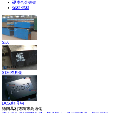
硬质合金钨钢
铜材 铝材
SK6
S136模具钢
DC53模具钢
德国葛利兹粉末高速钢