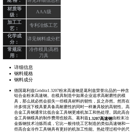
规 格：
详见详细信息栏
材质等
AAA级
级：
加工工
专利冶炼工艺
艺：
化学成
详见钢料成分栏
分：
常规应
冷作模具|高档
用：
刀具
详细信息
钢料规格
钢料成分
德国葛利兹Gröditz1.3207粉末高速钢是葛利兹荣誉出品的一种含
钴合金粉末高速钢。在模具制造中如果企业追求高耐磨性的模
具，那么就必然会损失一些模具材料的韧性，反之亦然。然而在
许多情况下模具要具备高耐磨性的同时一样兼具较的高韧性。高
合金工具钢通常比低合金工具钢更难机加工和热处理。因此高合
金工具钢模具的制作费用也较高。葛利兹
由粉末冶
1.3207高速钢
金炼钢技术冶炼而成，它比一般传统工艺制造的类似高速钢和一
些高合金冷作工具钢具有更好的机加工性能。热处理过程中的尺