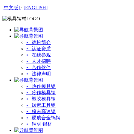
[中文版]
·
[ENGLISH]
• 德松简介
• 认证资质
• 在线参观
• 人才招聘
• 合作伙伴
• 法律声明
• 热作模具钢
• 冷作模具钢
• 塑胶模具钢
• 碳素工具钢
• 粉末高速钢
• 硬质合金钨钢
• 铜材 铝材