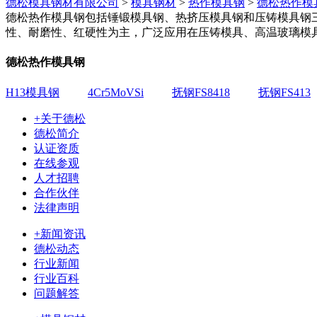
德松模具钢材有限公司
>
模具钢材
>
热作模具钢
>
德松热作模
德松热作模具钢包括锤锻模具钢、热挤压模具钢和压铸模具钢
性、耐磨性、红硬性为主，广泛应用在压铸模具、高温玻璃模
德松热作模具钢
H13模具钢
4Cr5MoVSi
抚钢FS8418
抚钢FS413
+关于德松
德松简介
认证资质
在线参观
人才招聘
合作伙伴
法律声明
+新闻资讯
德松动态
行业新闻
行业百科
问题解答