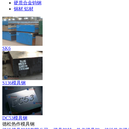
硬质合金钨钢
铜材 铝材
SK6
S136模具钢
DC53模具钢
德松热作模具钢