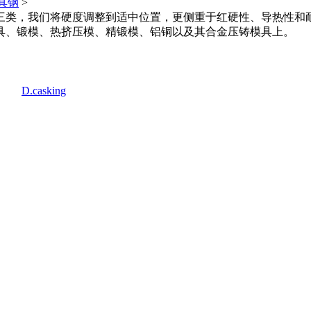
具钢
>
三类，我们将硬度调整到适中位置，更侧重于红硬性、导热性和
具、锻模、热挤压模、精锻模、铝铜以及其合金压铸模具上。
D.casking