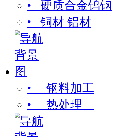
• 硬质合金钨钢
• 铜材 铝材
• 钢料加工
• 热处理