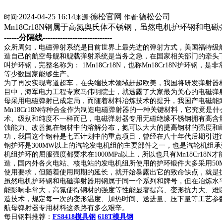
2024-04-25 16:14
德松官网
德松公司
时间:
来源:
作者:
Mn18Cr18N钢属于高氮奥氏体不锈钢，虽然电机护环钢
------分隔线----------------------------
众所周知，电磁弹射系统是目前世界上最先进的弹射方式，美国福特级
造自己的航空母舰和舰载弹射系统是当务之急，在国家相关部门的牵头
叫护环钢，完整名称为： 1Mn18Cr18N，也称Mn18Cr18N
等少数国家能够生产。
为了再次实现弯道超车，在尖端技术领域赶超欧美，我国将研发弹射器材
目中，海军电力工程专家马伟明院士，就透露了大家最为关心的电磁弹
母采用电磁弹射已成定局，而随着材料冶炼技术的提升，我国产电磁能
Mn18Cr18N特种合金作为制造电磁弹射器的一种关键材料，它究竟
术、级别和纯度不一样而已，电磁弹射器专用无磁绝缘不锈钢拥有高含量
蚀能力、改善氮在钢材中的溶解分布，氮可以大大的提高钢材的强度和耐腐蚀
功，我国这个钢种是七五计划中的重点项目，曾经在八十年代后期引进过，并
钢护环是300MW以上的汽轮发电机组的主要部件之一，也是汽轮机组
机组护环的屈服强度都要求在1000MPa以上，所以也只有Mn18Cr
造，国内外各火电站、核电站的发电机组所使用的护环锻件大多采用50Mn
使用要求，但随着使用周期的延长，就开始暴露出它的致命缺点，就是抗
虽然电机护环钢和电磁弹射器用钢属于同一个系列和牌号，但在冶炼水平
能影响非常大，高氮使得钢材的强度等性能显著提高、变形抗力大、难
造技术，规定每一次的变形温度、加热时间、送进量、压下量等工艺参
航母弹射器专用材料这条路有多么艰辛。
每日钢料推荐：
FS8418模具钢
618T模具钢