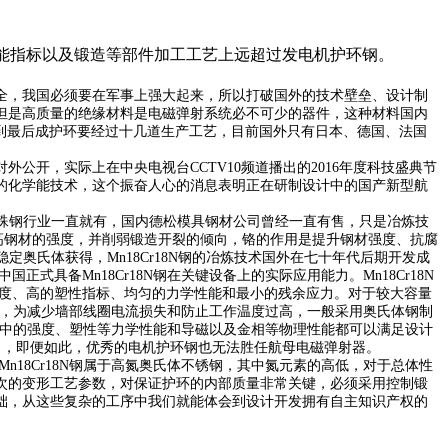
性能指标以及锻造等部件加工工艺上远超过发电机护环钢。
全，我国必须要在军事上强大起来，所以打破国外的技术壁垒、设计制
但是高质量的绝缘材料是电磁弹射系统必不可少的器件，这种材料国内
从冶炼到最后成护环要经过十几道生产工艺，目前国外只有日本、德国、法国
开，实际上在中央电视台CCTV10频道播出的2016年度科技盛典节
的化学能技术，这个振奋人心的消息表明正在研制设计中的国产新型航
殊钢行业一直就有，国内德松模具钢材公司曾经一直有售，只是冶炼技
提高钢材的强度，并削弱锻造开裂的倾向，铬的作用是提升钢材强度、抗腐
定奥氏体获得，Mn18Cr18N钢的冶炼技术国外在七十年代后期开发成
具备Mn18Cr18N钢在关键设备上的实际应用能力。Mn18Cr18N
强度、高的塑性指标、均匀的力学性能和最小的残余应力。对于较大容量
℃以下，为减少墙部线圈电流损失和防止工作温度过高，一般采用奥氏体钢制
在使用中的强度、塑性等力学性能和导磁以及金相等物理性能都可以满足设计
能力，即便如此，优秀的电机护环钢也无法胜任航母电磁弹射器。
18Cr18N钢属于高氮奥氏体不锈钢，其中氮元素的高低，对于总体性
次的变形工艺参数，对保证护环的内部质量非常关键，必须采用控制锻
础，从这些复杂的工序中我们就能体会到设计开发拥有自主知识产权的