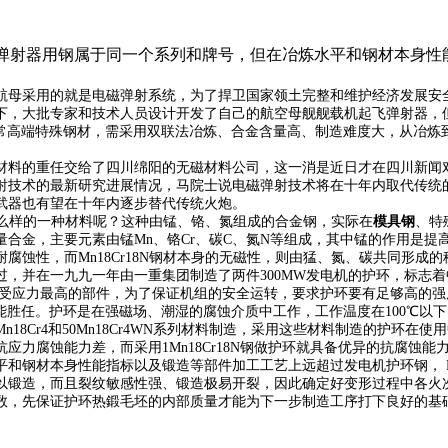
和电磁弹射器用钢属于同一个系列和牌号，但在冶炼水平和钢材本身
航母采用的就是电磁弹射系统，为了捍卫国家领土完整和维护经济发展安
下，大批专家和技术人员设计开发了自己的航空母舰舰载机起飞弹射器，
护环钢，是非常高端特殊钢材，需采用双联法冶炼、合金含量高、制造难度大，
料的重任交给了四川绵阳的无磁材料公司，这一消是近日才在四川新闻对外公
射技术的最新研究进展情况，马院士说电磁弹射技术将在十年内取代传统
武器也有望在十年内逐步替代传统火炮。
是什么样的一种材料呢？这种由锰、铬、氮组成的合金钢，实际在
模具钢
、特
合金，主要元素由锰Mn、铬Cr、碳C、氮N等组成，其中锰的作用是
性，而Mn18Cr18N钢材本身的无磁性，则由猛、氮、碳共同形成的稳
在一九九一年由一重集团制造了两件300MW发电机的护环，标志着中国正式
承受应力最高的部件，为了保证机组的安全运转，要求护环要有足够高的
18N才能胜任。护环是在强磁场、潮湿的腐蚀介质中工作，工作温度在100
18Cr4和50Mn18Cr4WN系列材料制造，采用这些材料制造的护环
应力腐蚀能力差，而采用1Mn18Cr18N钢做护环就具备优异的抗腐蚀
和钢材本身性能指标以及锻造等部件加工工艺上远超过发电机护环钢， Mn
以锻造，而且裂纹敏感性强、锻造极易开裂，因此确定好变形过程中各火
数，先保证护环热鍛毛坯的内部质量才能为下一步制造工序打下良好的基