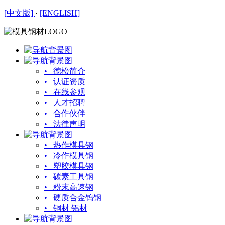
[中文版]
·
[ENGLISH]
• 德松简介
• 认证资质
• 在线参观
• 人才招聘
• 合作伙伴
• 法律声明
• 热作模具钢
• 冷作模具钢
• 塑胶模具钢
• 碳素工具钢
• 粉末高速钢
• 硬质合金钨钢
• 铜材 铝材