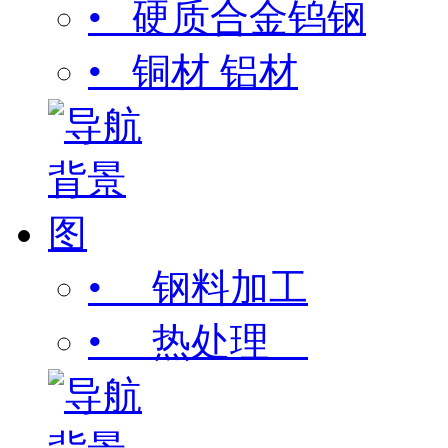
• 硬质合金钨钢
• 铜材 铝材
• 钢料加工
• 热处理