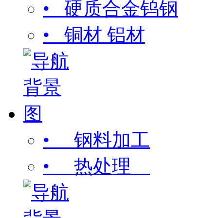
• 硬质合金钨钢
• 铜材 铝材
• 钢料加工
• 热处理