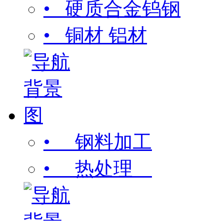
• 硬质合金钨钢
• 铜材 铝材
• 钢料加工
• 热处理