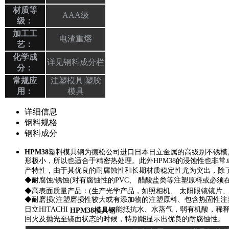
材质等
AAA级
级：
加工工
电渣重熔
艺：
化学成
详见钢料成分栏
分：
常规应
注塑模具|塑胶
用：
模具
详细信息
钢料规格
钢料成分
HPM38
塑料模具钢为德松公司进口日本日立金属的高级别不锈模
形极小，所以也适合于精密热处理。此外HPM38的浸蚀性也非常
产特性，由于其优良的耐腐蚀性和长期材质稳定性尤为突出，除
◆耐腐蚀/锈蚀(对有腐蚀性的PVC、 醋酸盐类等注塑原料或必须
◆高表面质量产品：(生产光学产品，如照相机、 太阳眼镜镜片、
◆耐磨损(注塑磨损性较大或有添加物的注塑原料、包含热固性注
日立HITACHI
能抵抗水、水蒸气，弱有机酸，稀释
HPM38模具钢
回火及抛光至镜面状态的时候，特别能显示出优良的耐腐蚀性。