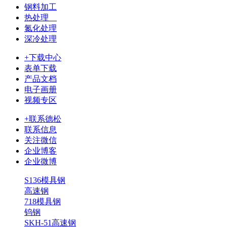
钢料加工
热处理
氮化处理
深冷处理
+下载中心
表单下载
产品文档
电子画册
视频专区
+联系德松
联系信息
关注微信
企业博客
企业微博
S136模具钢
高速钢
718模具钢
钨钢
SKH-51高速钢