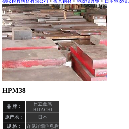
德松模具钢材有限公司
>
模具钢材
>
塑胶模具钢
>
日本塑胶模
HPM38
日立金属
品 牌：
HITACHI
原产地：
日本
规 格：
详见详细信息栏