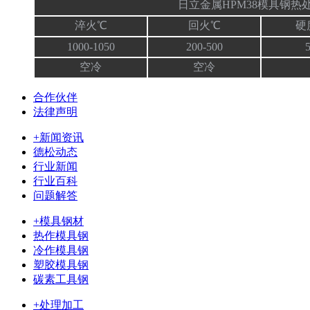
日立金属HPM38模具钢热
淬火℃
回火℃
硬
1000-1050
200-500
空冷
空冷
合作伙伴
法律声明
+新闻资讯
德松动态
行业新闻
行业百科
问题解答
+模具钢材
热作模具钢
冷作模具钢
塑胶模具钢
碳素工具钢
+处理加工