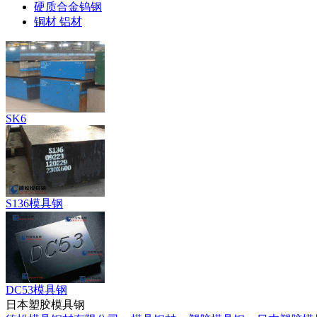
硬质合金钨钢
铜材 铝材
SK6
S136模具钢
DC53模具钢
日本塑胶模具钢