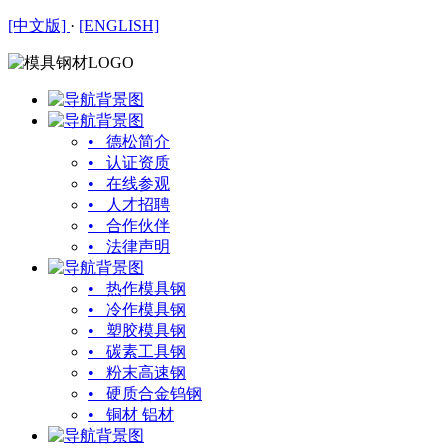
[中文版]
·
[ENGLISH]
• 德松简介
• 认证资质
• 在线参观
• 人才招聘
• 合作伙伴
• 法律声明
• 热作模具钢
• 冷作模具钢
• 塑胶模具钢
• 碳素工具钢
• 粉末高速钢
• 硬质合金钨钢
• 铜材 铝材