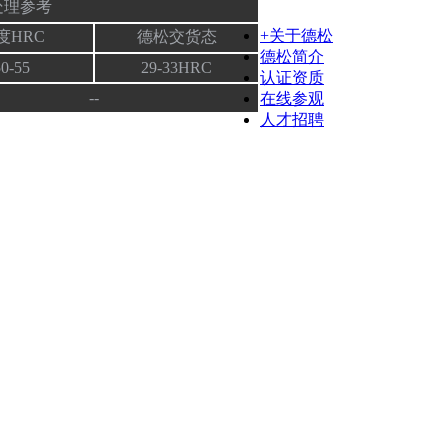
处理参考
+关于德松
度HRC
德松交货态
德松简介
50-55
29-33HRC
认证资质
--
在线参观
人才招聘