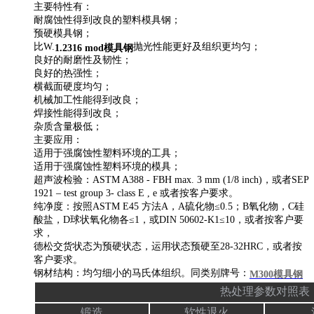
主要特性有：
耐腐蚀性得到改良的塑料模具钢；
预硬模具钢；
比W.
抛光性能更好及组织更均匀；
1.2316 mod模具钢
良好的耐磨性及韧性；
良好的热强性；
横截面硬度均匀；
机械加工性能得到改良；
焊接性能得到改良；
杂质含量极低；
主要应用：
适用于强腐蚀性塑料环境的工具；
适用于强腐蚀性塑料环境的模具；
超声波检验：ASTM A388 - FBH max. 3 mm (1/8 inch)，或者SEP
1921 – test group 3- class E , e 或者按客户要求。
纯净度：按照ASTM E45 方法A，A硫化物≤0.5；B氧化物，C硅
酸盐，D球状氧化物各≤1，或DIN 50602-K1≤10，或者按客户要
求，
德松交货状态为预硬状态，运用状态预硬至28-32HRC，或者按
客户要求。
钢材结构：均匀细小的马氏体组织。同类别牌号：
M300模具钢
热处理参数对照表
锻造
软性退火