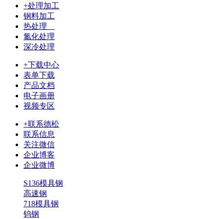
+处理加工
钢料加工
热处理
氮化处理
深冷处理
+下载中心
表单下载
产品文档
电子画册
视频专区
+联系德松
联系信息
关注微信
企业博客
企业微博
S136模具钢
高速钢
718模具钢
钨钢