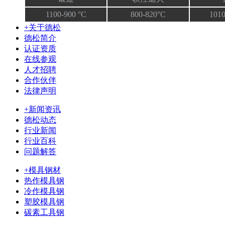
1100-900 °C
800-820°C
1010
+关于德松
德松简介
认证资质
在线参观
人才招聘
合作伙伴
法律声明
+新闻资讯
德松动态
行业新闻
行业百科
问题解答
+模具钢材
热作模具钢
冷作模具钢
塑胶模具钢
碳素工具钢