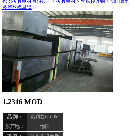
德松模具钢材有限公司
>
模具钢材
>
塑胶模具钢
>
德国葛利
兹塑胶模具钢
>
1.2316 MOD
品 牌：
葛利兹Gröditz
原产地：
德国