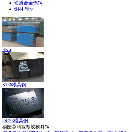
硬质合金钨钢
铜材 铝材
SK6
S136模具钢
DC53模具钢
德国葛利兹塑胶模具钢