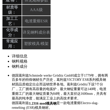
规 格：
详见规格参数
材质等
AAA级
级：
加工工
电渣重熔ESR
艺：
化学成
详见钢料成分表
分：
常规应
塑胶模具/模架
用：
详细信息
钢料规格
钢料成分
德国葛利兹Schmiede werke Gröditz GmbH成立于1779年，拥有两
百多年的特殊钢材生产历史，葛利兹VICTORY ESR系列模具钢
材因品质稳定出众而远销世界各地。葛利兹Gröditz下设7个分
厂，工厂拥有高容量的电弧炉，最大钢锭重量可达140吨，电渣
重熔工厂的最大钢锭质量为84吨，最大直径达1600mm，并具有
最高的纯净度，能满足工业上的高技术要求。
德国葛利兹
是一款电渣重熔Electro-slag-
1.2316 mod模具钢
remelting (ESR)模具钢材。