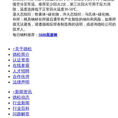
慢空冷至常温。推荐至少回火2次，第三次回火可用于应力消
除，温度选择低于正常回火温度30-50℃。
退火态组织：铁素体+碳化物，淬火态组织：马氏体+碳化物。
补焊：模具钢材在焊接后通常有产生裂纹的倾向和风险，如果焊
接无法避免，请遵循相应焊条制造商的说明，或咨询德松公司的
技术人。
每日钢料推荐：
S600高速钢
+关于德松
德松简介
认证资质
在线参观
人才招聘
合作伙伴
法律声明
+新闻资讯
德松动态
行业新闻
行业百科
问题解答