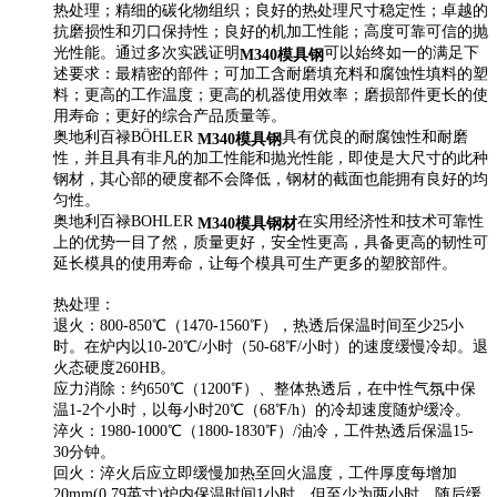
热处理；精细的碳化物组织；良好的热处理尺寸稳定性；卓越的
抗磨损性和刃口保持性；良好的机加工性能；高度可靠可信的抛
光性能。通过多次实践证明
可以始终如一的满足下
M340模具钢
述要求：最精密的部件；可加工含耐磨填充料和腐蚀性填料的塑
料；更高的工作温度；更高的机器使用效率；磨损部件更长的使
用寿命；更好的综合产品质量等。
奥地利百禄BÖHLER
具有优良的耐腐蚀性和耐磨
M340模具钢
性，并且具有非凡的加工性能和抛光性能，即使是大尺寸的此种
钢材，其心部的硬度都不会降低，钢材的截面也能拥有良好的均
匀性。
奥地利百禄BOHLER
在实用经济性和技术可靠性
M340模具钢材
上的优势一目了然，质量更好，安全性更高，具备更高的韧性可
延长模具的使用寿命，让每个模具可生产更多的塑胶部件。
热处理：
退火：800-850℃（1470-1560℉），热透后保温时间至少25小
时。在炉内以10-20℃/小时（50-68℉/小时）的速度缓慢冷却。退
火态硬度260HB。
应力消除：约650℃（1200℉）、整体热透后，在中性气氛中保
温1-2个小时，以每小时20℃（68℉/h）的冷却速度随炉缓冷。
淬火：1980-1000℃（1800-1830℉）/油冷，工件热透后保温15-
30分钟。
回火：淬火后应立即缓慢加热至回火温度，工件厚度每增加
20mm(0.79英寸)炉内保温时间1小时，但至少为两小时，随后缓