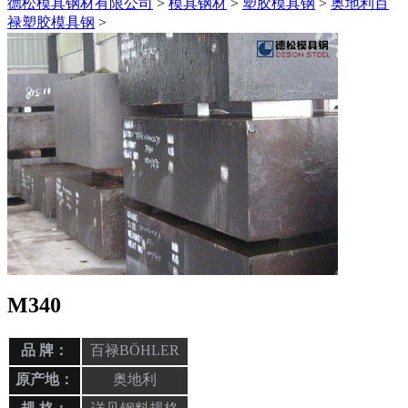
德松模具钢材有限公司
>
模具钢材
>
塑胶模具钢
>
奥地利百
禄塑胶模具钢
>
M340
品 牌：
百禄BÖHLER
原产地：
奥地利