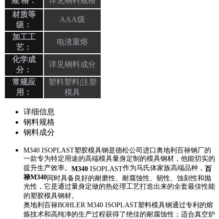
规 格：
详见钢料规格
材质等
AAA级
级：
加工工
电渣重熔
艺：
化学成
详见钢料成分
分：
常规应
塑料塑料|注塑
用：
模具
详细信息
钢料规格
钢料成分
M340 ISOPLAST塑胶模具钢是德松公司进口奥地利百禄钢厂的
一款专为特定用途的高端模具量身定制的模具钢材，他能切实的
提升生产效率。
作为马氏体家族高端品种，
M340
ISOPLAST
百
禄M340
同时具备良好的耐磨性、耐腐蚀性、韧性、蚀刻性和抛
光性，它是通过量身定做的热处理工艺打造出来的全套最佳性能
的塑胶模具钢材。
奥地利百禄BOHLER M340 ISOPLAST塑料模具钢通过专利的熔
炼技术和高纯净的生产过程获得了绝佳的耐腐蚀性；适合真空炉