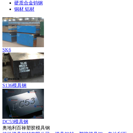
硬质合金钨钢
铜材 铝材
SK6
S136模具钢
DC53模具钢
奥地利百禄塑胶模具钢