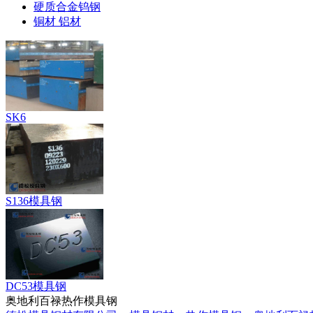
硬质合金钨钢
铜材 铝材
SK6
S136模具钢
DC53模具钢
奥地利百禄热作模具钢