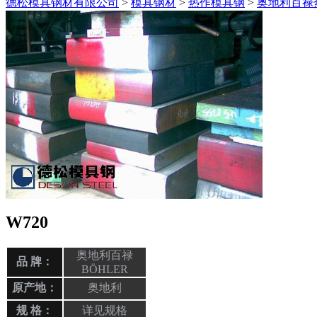
德松模具钢材有限公司
>
模具钢材
>
热作模具钢
>
奥地利百禄
W720
奥地利百禄
品 牌：
BÖHLER
原产地：
奥地利
规 格：
详见规格