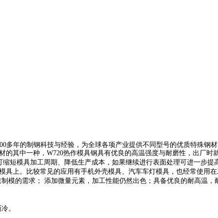
 ，拥有100多年的制钢科技与经验，为全球各项产业提供不同型号的优质特
钢材的其中一种，W720热作模具钢具有优良的高温强度与耐磨性，出厂
可缩短模具加工周期、降低生产成本，如果继续进行表面处理可进一步提
料模具上。比较常见的应用有手机外壳模具、汽车车灯模具，也经常使用
速制模的需求； 添加微量元素，加工性能仍然出色；具备优良的耐高温
其渐冷。