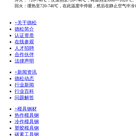
淬火： 720-740℃，次加热至720-740℃，再加热至l000—1020℃
回火：缓热至720-740℃，在此温度中停留，然后在静止空气中冷
+关于德松
德松简介
认证资质
在线参观
人才招聘
合作伙伴
法律声明
+新闻资讯
德松动态
行业新闻
行业百科
问题解答
+模具钢材
热作模具钢
冷作模具钢
塑胶模具钢
碳素工具钢