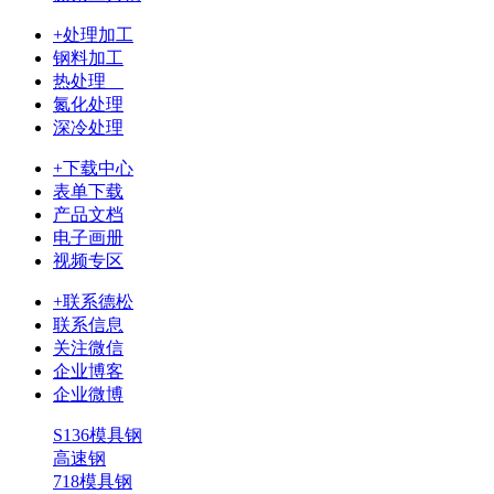
+处理加工
钢料加工
热处理
氮化处理
深冷处理
+下载中心
表单下载
产品文档
电子画册
视频专区
+联系德松
联系信息
关注微信
企业博客
企业微博
S136模具钢
高速钢
718模具钢