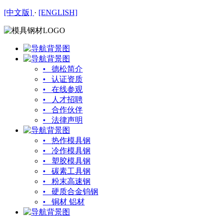
[中文版]
·
[ENGLISH]
• 德松简介
• 认证资质
• 在线参观
• 人才招聘
• 合作伙伴
• 法律声明
• 热作模具钢
• 冷作模具钢
• 塑胶模具钢
• 碳素工具钢
• 粉末高速钢
• 硬质合金钨钢
• 铜材 铝材