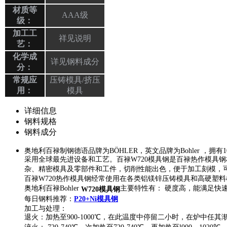
材质等
AAA级
级：
加工工
祥见说明
艺：
化学成
详见钢料成分
分：
常规应
压铸模具/挤压
用：
模具
详细信息
钢料规格
钢料成分
奥地利百禄制钢德语品牌为BÖHLER，英文品牌为Bohler
采用全球最先进设备和工艺。百禄W720模具钢是百禄热作模具
杂、精密模具及零部件和工件，切削性能出色，便于加工刻模，
百禄W720热作模具钢经常使用在各类铝镁锌压铸模具和高硬塑
奥地利百禄Bohler
主要特性有： 硬度高，能满足快
W720模具钢
每日钢料推荐：
P20+Ni模具钢
加工与处理：
退火：加热至900-1000℃，在此温度中停留二小时，在炉中任