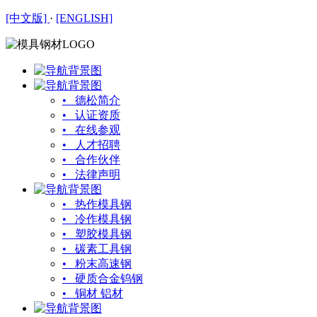
[中文版]
·
[ENGLISH]
• 德松简介
• 认证资质
• 在线参观
• 人才招聘
• 合作伙伴
• 法律声明
• 热作模具钢
• 冷作模具钢
• 塑胶模具钢
• 碳素工具钢
• 粉末高速钢
• 硬质合金钨钢
• 铜材 铝材