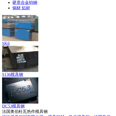
硬质合金钨钢
铜材 铝材
SK6
S136模具钢
DC53模具钢
法国奥伯杜瓦热作模具钢