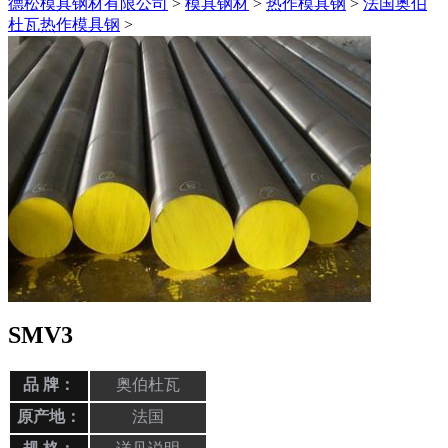
德松模具钢材有限公司
>
模具钢材
>
热作模具钢
>
法国奥伯
杜瓦热作模具钢
>
SMV3
品 牌：
奥伯杜瓦
原产地：
法国