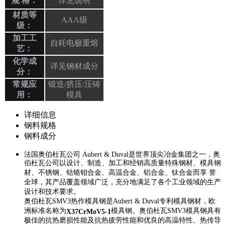
规 格：
详见说明
材质等
AAA级
级：
加工工
自耗电极重熔
艺：
化学成
详见钢材成分
分：
常规应
锻造/挤压/压铸
用：
模具
详细信息
钢料规格
钢料成分
法国奥伯杜瓦公司 Aubert & Duval是世界顶尖冶金集团之一，奥
伯杜瓦公司以设计、制造、加工和经销高质量特殊钢材、模具钢
材、不锈钢、钴铬钼合金、高温合金、铝合金、钛合金而享 誉
全球，其产品覆盖领域广泛，充分地满足了各个工业领域的生产
设计和技术要求。
奥伯杜瓦SMV3热作模具钢是Aubert & Duval专利模具钢材，欧
洲标准名称为
模具钢。奥伯杜瓦SMV3模具钢具有
X37CrMoV5-1
极佳的抗热磨损性能及抗热疲劳性能和优良的高温特性、热传导