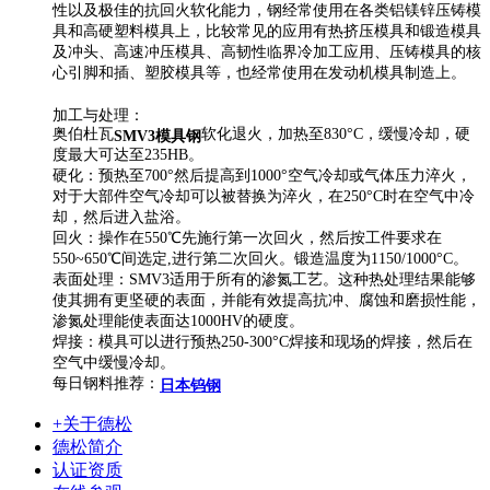
性以及极佳的抗回火软化能力，钢经常使用在各类铝镁锌压铸模
具和高硬塑料模具上，比较常见的应用有热挤压模具和锻造模具
及冲头、高速冲压模具、高韧性临界冷加工应用、压铸模具的核
心引脚和插、塑胶模具等，也经常使用在发动机模具制造上。
加工与处理：
奥伯杜瓦
软化退火，加热至830°C，缓慢冷却，硬
SMV3模具钢
度最大可达至235HB。
硬化：预热至700°然后提高到1000°空气冷却或气体压力淬火，
对于大部件空气冷却可以被替换为淬火，在250°C时在空气中冷
却，然后进入盐浴。
回火：操作在550℃先施行第一次回火，然后按工件要求在
550~650℃间选定,进行第二次回火。锻造温度为1150/1000°C。
表面处理：SMV3适用于所有的渗氮工艺。这种热处理结果能够
使其拥有更坚硬的表面，并能有效提高抗冲、腐蚀和磨损性能，
渗氮处理能使表面达1000HV的硬度。
焊接：模具可以进行预热250-300°C焊接和现场的焊接，然后在
空气中缓慢冷却。
每日钢料推荐：
日本钨钢
+关于德松
德松简介
认证资质