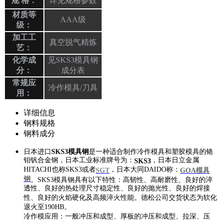
规 格：
详见规格参数
材质等
AAA级
级：
加工工
真空脱气精炼
艺：
化学成
见SKS3模具钢
分：
成分表
常规应
冷作模具/刀具
用：
详细信息
钢料规格
钢料成分
日本进口
SKS3模具钢
是一种适合制作冷作模具和塑胶模具的铬
钼钒合金钢，日本工业标准牌号为：
，日本日立金属
SKS3
HITACHI也称SKS3或者
，日本大同DAIDO称：
SGT
GOA模具
钢
。SKS3模具钢具有以下特性：高韧性、高耐磨性、良好的淬
透性、良好的热处理尺寸稳定性、良好的抛光性、良好的焊接
性、良好的火焰硬化及高频淬火性能。德松公司交货状态为软化
退⽕至190HB。
冷作模应用：一般冲压和成型、厚板的冲压和成型、拉深、压