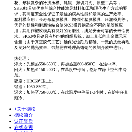
花、形状复杂的冷挤压模、轧辊、剪切刀刃、原型工具等，
SKS3模具钢优良的综合性能满足材料加工和现代生产方式的要
求，其高度安全性保证了最佳的模具性能和最高的生产效率。
塑料模应用：长寿命塑胶模具、增强性塑胶模具、压塑模具等，
优异的韧性和耐磨性结合使SKS3模具钢适合不同的塑胶模应
用，其用作塑胶模具有良好的耐磨性，满足安全可靠的长寿命要
求。SKS3模具钢具有均匀的组织形貌，加上其低的非金属元素
含量（由于真空脱气工艺）确保光蚀刻后精确、一致的皮纹再现
及良好的抛光效果。蚀刻需在处理高铬钢的蚀刻介质中进行。
热处理：
淬火：先预热550-650℃，再加热至800-850℃，在油中淬。
回火：加热至150-200℃，在温度中停留，然后在静止空气中冷
却。
硬度：HRC60℃以上。
锻造：1050-850℃。
退火：加热至750-800℃，在此温度中停留1-3小时，在炉中任其
渐冷。
+关于德松
德松简介
认证资质
在线参观