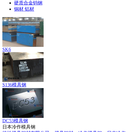
硬质合金钨钢
铜材 铝材
SK6
S136模具钢
DC53模具钢
日本冷作模具钢