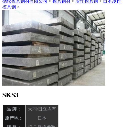
德松模具钢材有限公司
>
模具钢材
>
冷作模具钢
>
日本冷作
模具钢
>
SKS3
品 牌：
大同/日立均有
原产地：
日本