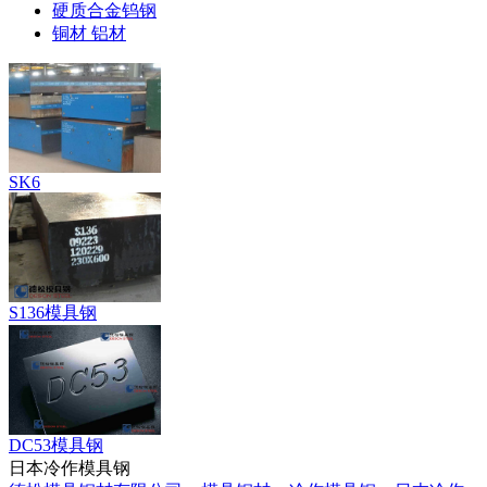
硬质合金钨钢
铜材 铝材
SK6
S136模具钢
DC53模具钢
日本冷作模具钢