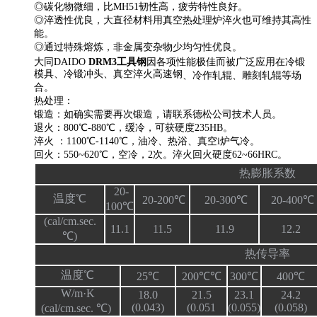
◎碳化物微细，比MH51韧性高，疲劳特性良好。
◎淬透性优良，大直径材料用真空热处理炉淬火也可维持其高性
能。
◎通过特殊熔炼，非金属变杂物少均匀性优良。
大同DAIDO
DRM3工具钢
因各项性能极佳而被广泛应用在冷锻
模具、冷锻冲头、真空淬火高速钢
、冷作轧辊、雕刻轧辊等场
合。
热处理：
锻造：如确实需要再次锻造，请联系德松公司技术人员。
退火：800℃-880℃，缓冷，可获硬度235HB。
淬火 ：1100℃-1140℃，油冷、热浴、真空i炉气冷。
回火：550~620℃，空冷，2次。淬火回火硬度62~66HRC。
热膨胀系数
20-
温度℃
20-200℃
20-300℃
20-400℃
100℃
(cal/cm.sec.
11.1
11.5
11.9
12.2
℃)
热传导率
温度℃
25℃
200℃℃
300℃
400℃
W/m·K
18.0
21.5
23.1
24.2
(0.043)
(0.051
(0.055)
(0.058)
(cal/cm.sec. ℃)