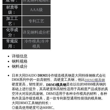
规 格：
详见钢料规格栏
材质等
AAA级
级：
加工工
专利工艺
艺：
化学成
详见钢料成分栏
分：
常规应
冷作模具|冷冲
用：
模具
详细信息
钢料规格
钢料成分
日本大同DAIDO
DRM3
冷作锻造模具钢是大同特殊钢株式会社
DRM系列中的一款高韧性、高硬度工具钢，他比
DRM2模具钢
硬度更高，韧性更好。
是在以往的MH88模具钢的
DRM3模具钢
基础上进行提升，其高硬度和高韧性适用于高精度产品成形的真
空淬火对应的高速钢。DRM3适用于各种冷作模具的材料，各种
热作及温作锻造模具，是一款专利新型通用性很强的模具钢。
大同DRM3工具钢的特长：
◎最高使用硬度可达66HRC。