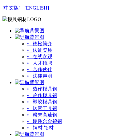
[中文版]
·
[ENGLISH]
• 德松简介
• 认证资质
• 在线参观
• 人才招聘
• 合作伙伴
• 法律声明
• 热作模具钢
• 冷作模具钢
• 塑胶模具钢
• 碳素工具钢
• 粉末高速钢
• 硬质合金钨钢
• 铜材 铝材