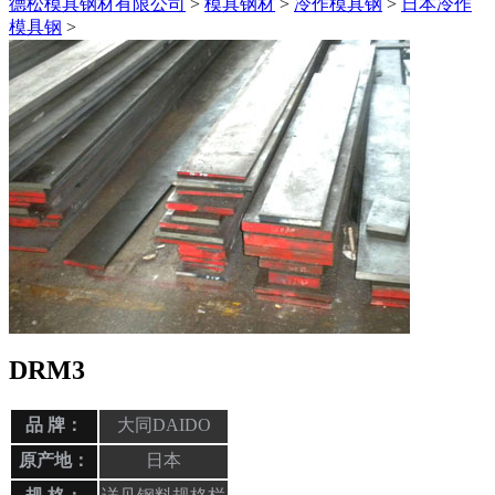
德松模具钢材有限公司
>
模具钢材
>
冷作模具钢
>
日本冷作
模具钢
>
DRM3
品 牌：
大同DAIDO
原产地：
日本