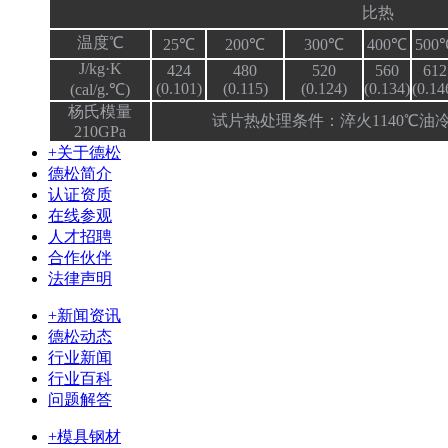
比热
温度℃
25℃
200℃
300℃
400℃
500
J/kg·K
424
480
520
560
612
(0.101)
(0.115)
(0.124)
(0.134)
(0.14
(cal/g.℃)
杨氏模量
试片热处理条件：淬火1140℃油冷
210GPa
+关于德松
德松简介
认证资质
在线参观
人才招聘
合作伙伴
法律声明
+新闻资讯
德松动态
行业新闻
行业百科
问题解答
+模具钢材