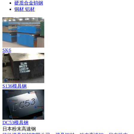
硬质合金钨钢
铜材 铝材
SK6
S136模具钢
DC53模具钢
日本粉末高速钢