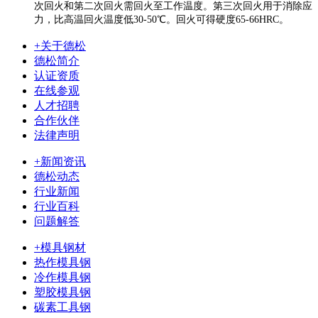
次回火和第二次回火需回火至工作温度。第三次回火用于消除应
力，比高温回火温度低30-50℃。回火可得硬度65-66HRC。
+关于德松
德松简介
认证资质
在线参观
人才招聘
合作伙伴
法律声明
+新闻资讯
德松动态
行业新闻
行业百科
问题解答
+模具钢材
热作模具钢
冷作模具钢
塑胶模具钢
碳素工具钢