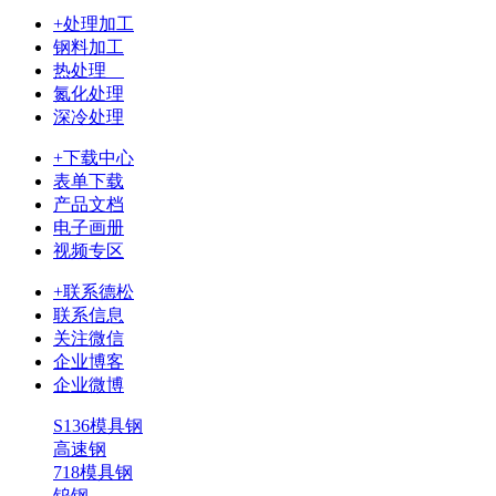
+处理加工
钢料加工
热处理
氮化处理
深冷处理
+下载中心
表单下载
产品文档
电子画册
视频专区
+联系德松
联系信息
关注微信
企业博客
企业微博
S136模具钢
高速钢
718模具钢
钨钢