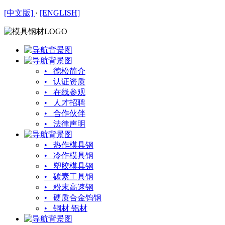
[中文版]
·
[ENGLISH]
• 德松简介
• 认证资质
• 在线参观
• 人才招聘
• 合作伙伴
• 法律声明
• 热作模具钢
• 冷作模具钢
• 塑胶模具钢
• 碳素工具钢
• 粉末高速钢
• 硬质合金钨钢
• 铜材 铝材