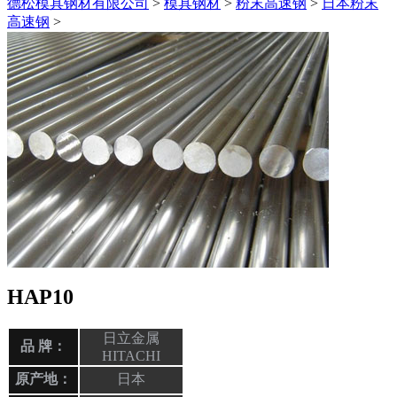
德松模具钢材有限公司
>
模具钢材
>
粉末高速钢
>
日本粉末
高速钢
>
HAP10
日立金属
品 牌：
HITACHI
原产地：
日本