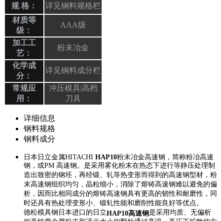
规 格：
详见钢料规格栏
材质等
AAA级
级：
加工工
粉末冶金
艺：
化学成
详见钢料成分栏
分：
常规应
冲压模具|高档
用：
刀具
详细信息
钢料规格
钢料成分
日本日立金属HITACHI
HAP10
粉末冶金高速钢，简称粉冶高速
钢，或PM 高速钢。是采用雾化粉末在热态下进行等静压处理制
造出致密的钢坯，再经锻、轧等热变形而得到的高速钢型材，粉
末高速钢组织均匀，晶粒细小，消除了熔铸高速钢难以避免的偏
析，因而比相同成分的熔铸高速钢具有更高的韧性和耐磨性，同
时还具有热处理变形小、锻轧性能和磨削性能良好等优点。
德松模具钢日本进口的日立
是采用均质、无偏析
HAP10高速钢