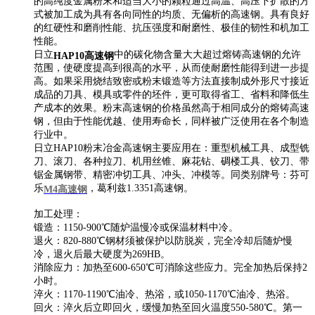
的高纯度金属粉末和适当大小的颗粒通过高温、高压下扩散的方
式被加工成为具有各向同性的均质、无偏析的高速钢。具有良好
的红硬性和磨削性能、抗压强度和耐磨性、极佳的韧性和机加工
性能。
日立
中的碳化物含量大大超过熔铸高速钢的允许
HAP10高速钢
范围，使硬度提高到很高的水平，从而使耐磨性能得到进一步提
高。如果采用烧结致密或粉末锻造等方法直接制成外形尺寸接近
成品的刀具、模具或零件的坯件，更可取得省工、省料和降低生
产成本的效果。粉末高速钢的价格虽然高于相同成分的熔铸高速
钢，但由于性能优越、使用寿命长，同样被广泛使用在各个制造
行业中。
日立HAP10粉末冶金高速钢主要应用在：重型机械工具、成型铣
刀、滚刀、各种拉刀、机用丝锥、麻花钻、碉楼工具、铰刀、带
锯金属钢带、精密冲切工具、冲头、冲模等。同类别牌号：芬可
乐
，葛利兹1.3351高速钢。
M4高速钢
加工处理：
锻造：1150-900℃随炉温慢冷或保温材料中冷。
退火：820-880℃钢材须被保护以防脱炭，完全冷却后随炉慢
冷，退火后最大硬度为269HB。
消除应力：加热至600-650℃可消除这些应力。完全加热后保持2
小时。
淬火：1170-1190℃油冷、热浴，或1050-1170℃油冷、热浴。
回火：淬火后立即回火，缓慢加热至回火温度550-580℃。第一