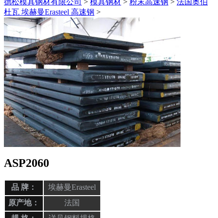
德松模具钢材有限公司
>
模具钢材
>
粉末高速钢
>
法国奥伯
杜瓦 埃赫曼Erasteel 高速钢
>
ASP2060
品 牌：
埃赫曼Erasteel
原产地：
法国