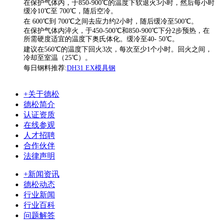
在保护气体内，于850-900℃的温度下软退火3小时，然后每小时
缓冷10℃至 700℃，随后空冷。
在 600℃到 700℃之间去应力约2小时，随后缓冷至500℃。
在保护气体内淬火，于450-500℃和850-900℃下分2步预热，在
所需硬度适宜的温度下奥氏体化。缓冷至40- 50℃。
建议在560℃的温度下回火3次，每次至少1个小时。回火之间，
冷却至室温（25℃）。
每日钢料推荐:
DH31 EX模具钢
+关于德松
德松简介
认证资质
在线参观
人才招聘
合作伙伴
法律声明
+新闻资讯
德松动态
行业新闻
行业百科
问题解答