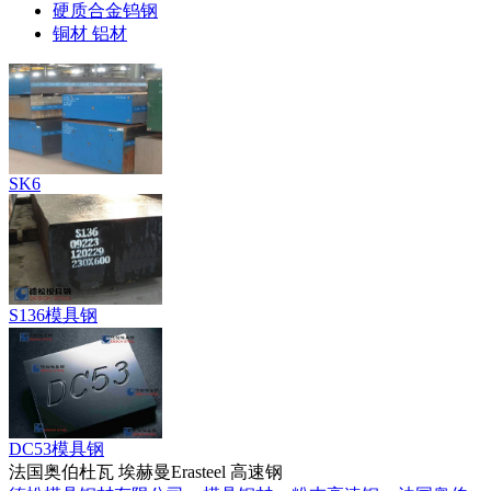
硬质合金钨钢
铜材 铝材
SK6
S136模具钢
DC53模具钢
法国奥伯杜瓦 埃赫曼Erasteel 高速钢