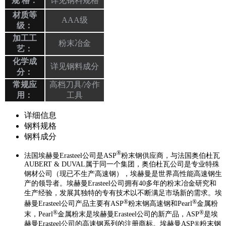
规 格：
详见钢料规格
材质等
AAA级
级：
加工工
粉末冶金
艺：
化学成
详见钢料成分
分：
常规应
高档刀具/冷作
用：
工具
详细信息
钢料规格
钢料成分
®
法国埃赫曼Erasteel公司是ASP
粉末钢供应商，与法国奥伯杜瓦
AUBERT & DUVAL属于同一个集团，奥伯杜瓦公司是专业特殊
钢材公司（现已不生产高速钢），埃赫曼是世界高性能高速钢生
产的领导者。埃赫曼Erasteel公司拥有40多年的粉末冶金研究和
生产经验，发展其独特的专有技术以不断满足市场新的需求。埃
®
®
赫曼Erasteel公司产品主要有ASP
粉末钢高速钢和Pearl
金属粉
®
®
末，Pearl
金属粉末是埃赫曼Erasteel公司的新产品，ASP
是埃
赫曼Erasteel公司的高速钢系列的注册商标。埃赫曼ASP®粉末钢