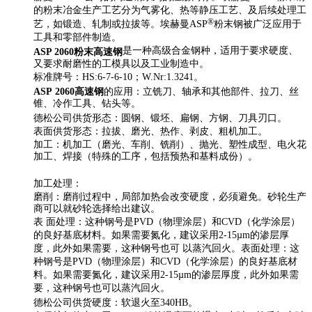
的粉末冶金生产工艺分为气雾化、热等静压工艺、及后续处理工
®
艺，如锻造、轧制或拉拔等。埃赫曼ASP
粉末钢被广泛应用于
工具和零部件制造。
是一种高级合金钢种，适用于要求硬度、
ASP 2060粉末高速钢
又要求耐磨性的工模具以及工业制造中。
标准牌号：HS:6-7-6-10；W.Nr:1.3241。
ASP
2060高速钢
的应用：立铣刀、轴承和其他部件、拉刀、丝
锥、冷作工具、钻头等。
德松公司供货形态：圆钢、锻坯、扁钢、方钢、刀具刃口。
表面供货形态：拉拔、磨光、热作、剥皮、粗机加工。
加工：机加工（磨光、车削、铣削）、抛光、塑性成型、电火花
加工、焊接（特殊的工序，包括预热和基料成份）。
加工处理：
磨削：磨削过程中，局部加热会改变硬度，必须避免。砂轮生产
商可以就砂轮选择给出建议。
表 面处理：这种钢号是PVD（物理涂层）和CVD（化学涂层）
的良好基底材料。如果需要氮化，建议采用2-15µm的渗层厚
度，此外如果需要，这种钢号也可 以蒸汽回火。表面处理：这
种钢号是PVD（物理涂层）和CVD（化学涂层）的良好基底材
料。如果需要氮化，建议采用2-15µm的渗层厚度，此外如果需
要，这种钢号也可以蒸汽回火。
德松公司供货硬度：软退火至340HB。